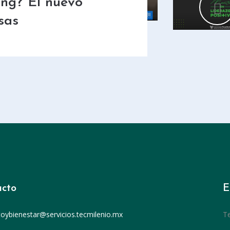
ing? El nuevo
sas
cto
E
toybienestar@servicios.tecmilenio.mx
T